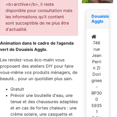
<b>archive</b>, il reste
disponible pour consultation mais
Douaisis
les informations qu'il contient
Agglo
sont succeptible de ne plus être
d'actualité.
746
Animation dans le cadre de l'agenda
rue
vert de Douaisis Agglo.
Jean
Les rendez-vous éco-malin vous
Perri
proposent des ateliers DIY pour faire
n ZI
vous-même vos produits ménagers, de
Dori
beauté... pour un quotidien plus sain.
gnies
-
Gratuit
BP30
Prévoir une bouteille d'eau, une
0
tenue et des chaussures adaptées
5935
et en cas de fortes chaleurs : une
1
crème solaire, une casquette et