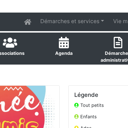
Démarches et services
Vie m
ssociations
Agenda
Démarch
administrat
Légende
Tout petits
Enfants