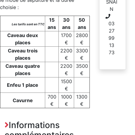
SNAI
choisie :
N
15
30
50
03
Les tarifs sont en TTC
ans
ans
ans
27
Caveau deux
1700
2800
99
places
€
€
13
Caveau trois
2200
3300
73
places
€
€
Caveau quatre
2200
3500
places
€
€
1500
Enfeu 1 place
€
700
1000
1300
Cavurne
€
€
€
Informations
complémentaires