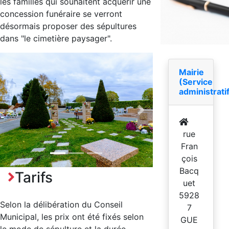
les familles qui souhaitent acquérir une
concession funéraire se verront
désormais proposer des sépultures
dans "le cimetière paysager".
Mairie
(Service
administrati
Previous
Next
rue
Fran
çois
Bacq
Tarifs
uet
5928
Selon la délibération du Conseil
7
Municipal, les prix ont été fixés selon
GUE
le mode de sépulture et la durée